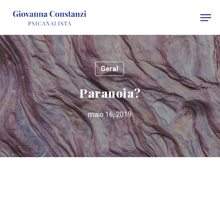
Skip
Men
to
main
content
Geral
Paranoia?
maio 16, 2019