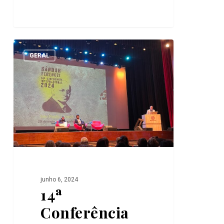
14ª
0
Conferência
GERAL
Internacional
Sándor
Ferenczi
junho 6, 2024
14ª
Conferência