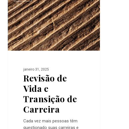
Vida
e
Transição
de
Carreira
janeiro 31, 2025
Revisão de
Vida e
Transição de
Carreira
Cada vez mais pessoas têm
questionado suas carreiras e