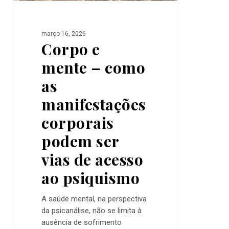
ser
vias
de
março 16, 2026
acesso
Corpo e
ao
psiquismo
mente – como
as
manifestações
corporais
podem ser
vias de acesso
ao psiquismo
A saúde mental, na perspectiva
da psicanálise, não se limita à
ausência de sofrimento