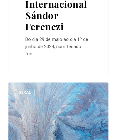
Internacional
Sándor
Ferenczi
Do dia 29 de maio ao dia 1º de
junho de 2024, num feriado
frio…
Qual
0
a
GERAL
sua
abordagem?