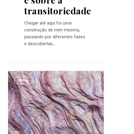
e sobre a
transitoriedade
Chegar até aqui foi uma
construção de mim mesma,
passando por diferentes fases
e descobertas,…
Notas
0
sobre
GERAL
a
raiva:
entre
inconsciente
e
comunicação