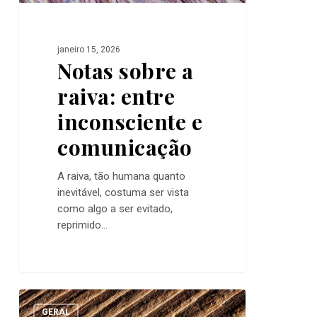
janeiro 15, 2026
Notas sobre a
raiva: entre
inconsciente e
comunicação
A raiva, tão humana quanto
inevitável, costuma ser vista
como algo a ser evitado,
reprimido…
Revisão
0
de
GERAL