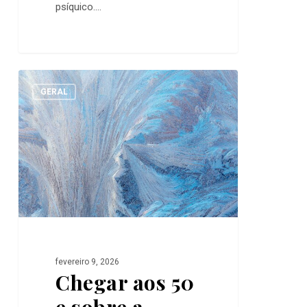
psíquico.…
Chegar
0
aos
GERAL
50
e
sobre
a
transitoriedade
fevereiro 9, 2026
Chegar aos 50